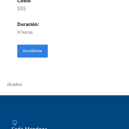
Costo
$$$
Duración:
X horas
Inscribirme
dsadsa
Sede Mendoza